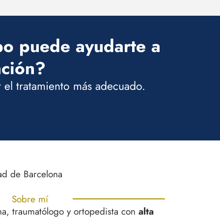
po puede ayudarte a
ación?
r el tratamiento más adecuado.
ad de Barcelona
Sobre mí
na, traumatólogo y ortopedista con
alta