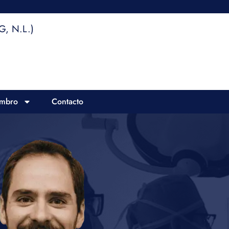
, N.L.)
ombro
Contacto